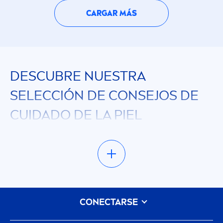
CARGAR MÁS
DESCUBRE NUESTRA
SELECCIÓN DE CONSEJOS DE
CUIDADO DE LA PIEL
En esta página, encontrarás la línea completa de
productos
NIVEA
. Encuentra el producto ideal,
cualquiera sea tu necesidad. Utiliza nuestro filtro
de categorías para clasificar nuestra selección
según tus preferencias específicas o el tipo de
CONECTARSE
producto que desees. Consulta nuestra sección
de consejos e inspírate con nuestros artículos