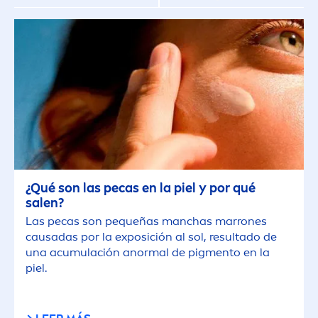
Limpieza Corporal
Protectores Solares
Sun Face
TIPO DE PIEL
Piel con Imperfecciones
¿Qué son las pecas en la piel y por qué
salen?
Las pecas son pequeñas manchas marrones
Piel Extra Seca
causadas por la exposición al sol, resultado de
una acumulación anormal de pig
men
to en la
Piel Madura
piel.
Piel Mixta