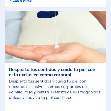
LEER MÁS
Piel Normal
Piel Seca
Piel Sensible
Todo tipo de piel
Despierta tus sentidos y cuida tu piel con
TIPO DE CONTENIDO
esta exclusiva crema corporal
Despierta tus sentidos y cuida tu piel con
Artículo
nuestras exclusivas cremas corporales de
vainilla, rosa y cereza. Disfruta de sus fragancias
únicas y suaviza tu piel con
Nivea
.
Tutorial