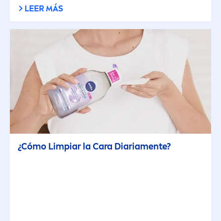
Vídeo
LEER MÁS
FILTROS SELECCIONADOS
¿Cómo Limpiar la Cara Diaria
men
te?