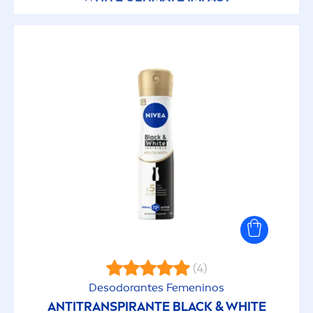
(4)
Desodorantes Fe
men
inos
ANTITRANSPIRANTE
BLACK
&
WHITE