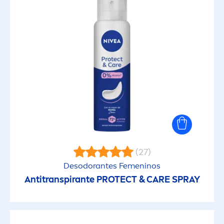
(27)
Desodorantes Fe
men
inos
Antitranspirante
PROTECT
&
CARE
SPRAY