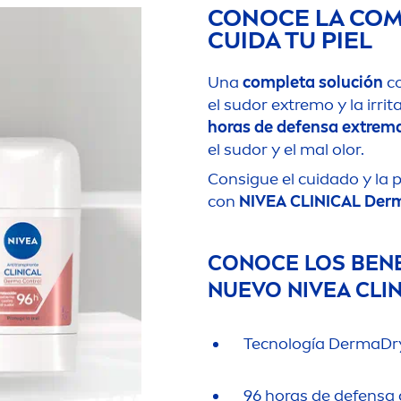
CONOCE LA COM
CUIDA TU PIEL
Una
completa solución
c
el sudor extremo y la irri
horas de defensa extrem
el sudor y el mal olor.
Consigue el cuidado y la p
con
NIVEA
CLINICAL Derm
CONOCE LOS BENE
NUEVO
NIVEA
CLIN
Tecnología DermaDr
96 horas de defensa c