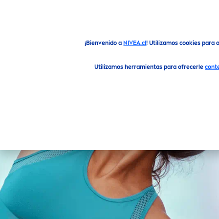
NOVEDADES
CUIDADO F
Destacados
NIVEA
CLINICAL DERMA CONTROL 96 H
¡Bienvenido a
NIVEA.cl
! Utilizamos cookies para 
Utilizamos herramientas para ofrecerle
cont