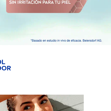
OL
DOR