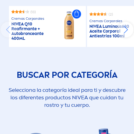
(13)
(2)
Cremas Corporales
Cremas Corporales
NIVEA
Q10
NIVEA
Luminous
630
Reafirmante +
Aceite Corporal
Autobronceante
Antiestrías 100ml
400ML
BUSCAR POR CATEGORÍA
Selecciona la categoría ideal para ti y descubre
los diferentes productos
NIVEA
que cuidan tu
rostro y tu cuerpo.