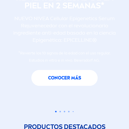
PIEL EN 2 SEMANAS*
NUEVO
NIVEA
Cellular
Epigenetics Serum
Rejuvenecedor con el revolucionario
ingrediente anti-edad basado en la ciencia
Epigenética: EPICELLINE®
*Revierte los 10 signos de la edad con el uso regular.
Estudios in vitro e in vivo. Beiersdorf AG.
CONOCER MÁS
PRODUCTOS DESTACADOS