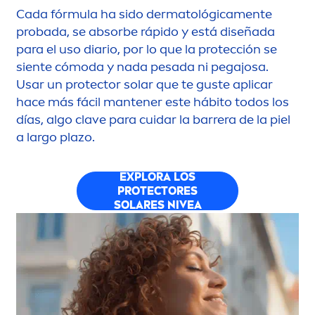
Cada fórmula ha sido dermatológica
men
te
probada, se absorbe rápido y está diseñada
para el uso diario, por lo que la protección se
siente cómoda y nada pesada ni pegajosa.
Usar un
protect
or solar que te guste aplicar
hace más fácil mantener este hábito todos los
días, algo clave para cuidar la barrera de la piel
a largo plazo.
EXPLORA LOS
PROTECT
ORES
SOLARES
NIVEA