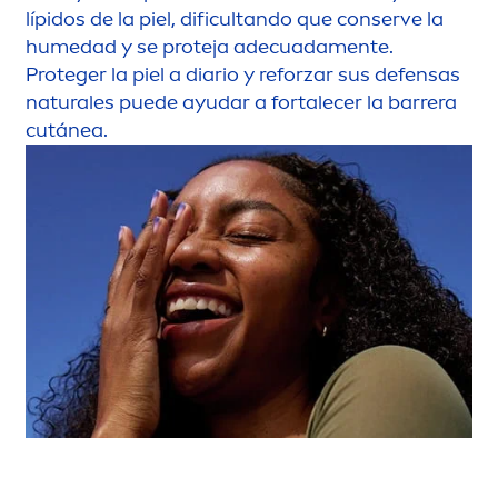
lípidos de la piel, dificultando que conserve la
humedad y se proteja adecuada
men
te.
Proteger la piel a diario y reforzar sus defensas
natural
es puede ayudar a fortalecer la barrera
cutánea.