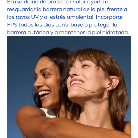
El uso diario de
protect
or solar ayuda a
resguardar la barrera
natural
de la piel frente a
los rayos UV y al estrés ambiental. Incorporar
FPS
todos los días contribuye a proteger la
barrera cutánea y a mantener la piel hidratada.