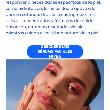
responder a necesidades específicas de la piel,
como hidratación, luminosidad o apoyo a la
barrera cutánea. Gracias a sus ingredientes
activos concentrados y fórmulas de rápida
absorción, entregan resultados visibles
mientras cuidan el equilibrio
natural
de la piel.
DESCUBRE LOS
SÉRUMS FACIALES
NIVEA