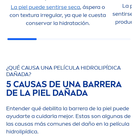
La pie
La piel puede sentirse seca
, áspera o
sentirse s
con textura irregular, ya que le cuesta
producto
conservar la hidratación.
¿QUÉ CAUSA UNA PELÍCULA HIDRO
LIP
ÍDICA
DAÑADA?
5 CAUSAS DE UNA BARRERA
DE LA PIEL DAÑADA
Entender qué debilita la barrera de la piel puede
ayudarte a cuidarla mejor. Estas son algunas de
las causas más comunes del daño en la película
hidro
lip
ídica.