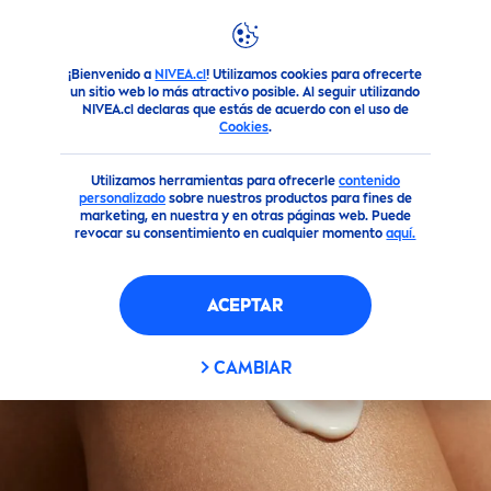
FILTROS
¡Bienvenido a
NIVEA.cl
! Utilizamos cookies para ofrecerte
Destacados
un sitio web lo más atractivo posible. Al seguir utilizando
CATEGORÍA PRINCIPAL
NIVEA.cl declaras que estás de acuerdo con el uso de
Cookies
.
Corporal
Utilizamos herramientas para ofrecerle
contenido
personalizado
sobre nuestros productos para fines de
marketing, en nuestra y en otras páginas web. Puede
Facial
revocar su consentimiento en cualquier momento
aquí.
Specials
ACEPTAR
TIPO DE PRODUCTO
CAMBIAR
Cremas Faciales