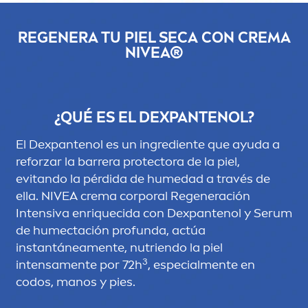
REGENERA TU PIEL SECA CON CREMA
NIVEA
®
¿QUÉ ES EL DEXPANTENOL?
El Dexpantenol es un ingrediente que ayuda a
reforzar la barrera
protect
ora de la piel,
evitando la pérdida de humedad a través de
ella.
NIVEA
crema corporal Regeneración
Intensiva enriquecida con Dexpantenol y Serum
de humectación profunda, actúa
instantánea
men
te, nutriendo la piel
3
intensa
men
te por 72h
, especial
men
te en
codos, manos y pies.