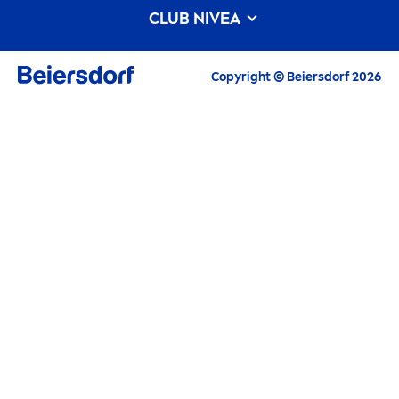
CLUB
NIVEA
Todos los beneficios en un solo lugar
Copyright © Beiersdorf 2026
Inspiración y Consejos
Información personalizada y consejos sobre
nuestros productos
Ofertas de productos
Oportunidades de compras exclusivas
Concursos y promociones
Mantente informad@ sobre nuestros eventos y
oportunidades únicas
¡Empieza a recibir los destacados de
NIVEA
de
forma regular, gratuita y sin compromiso por
correo electrónico!