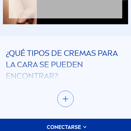
¿QUÉ TIPOS DE CREMAS PARA
LA CARA SE PUEDEN
ENCONTRAR?
Si buscas productos de limpieza facial, cremas
anti-edad para el contorno de los ojos,
mascarillas o exfoliantes, aquí en la sección de
productos de cuidado facial las vas a encontrar.
Si querés tener un rostro visible
men
te saludable
CONECTARSE
y radiante, podés hacerlo con nuestra gran línea