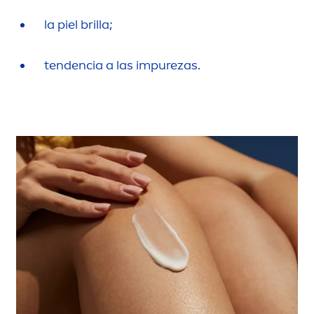
la piel brilla;
tendencia a las im
pure
zas.