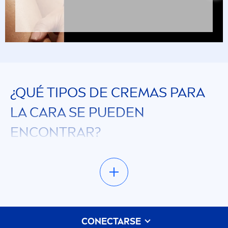
¿QUÉ TIPOS DE CREMAS PARA
LA CARA SE PUEDEN
ENCONTRAR?
Si buscas productos de limpieza facial, cremas
anti-edad para el contorno de los ojos,
mascarillas o exfoliantes, aquí en la sección de
productos de cuidado facial las vas a encontrar.
Si querés tener un rostro visible
men
te saludable
CONECTARSE
y radiante, podés hacerlo con nuestra gran línea