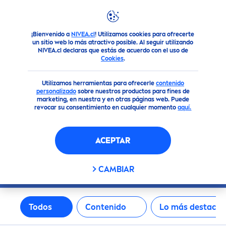
FILTROS
¡Bienvenido a
NIVEA.cl
! Utilizamos cookies para ofrecerte
Búsqueda
un sitio web lo más atractivo posible. Al seguir utilizando
TIPO DE PRODUCTO
NIVEA.cl declaras que estás de acuerdo con el uso de
Cookies
.
BÚSQUEDA
Afeitado
Utilizamos herramientas para ofrecerle
contenido
personalizado
sobre nuestros productos para fines de
marketing, en nuestra y en otras páginas web. Puede
Cremas
revocar su consentimiento en cualquier momento
aquí.
Cremas Corporales
ACEPTAR
Cremas Faciales
CAMBIAR
Cuidado de Manos
Todos
Contenido
Lo más destaca