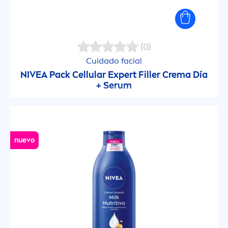
Protect & Care
(0)
Protect & Moisture
Cuidado facial
NIVEA
Pack
Cellular
Expert
Filler
Crema Día
Q10
+ Serum
Repair & Targeted Care
Reparadora Intensiva
nuevo
Sensitive
Sensitive & Pure