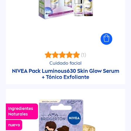
(1)
Cuidado facial
NIVEA
Pack
Luminous
630
Skin
Glow Serum
+ Tónico Exfoliante
Ingredientes
Natural
es
nuevo