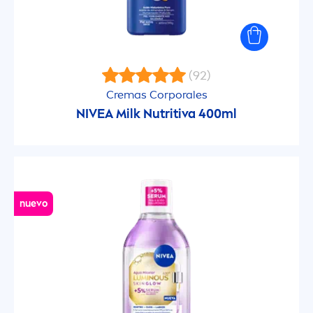
Sensitive Protect
Silver Protect
(92)
Stress Protect
Cremas Corporales
NIVEA
Milk Nutritiva 400ml
FACTOR DE PROTECCIÓN SOLAR
15
nuevo
30
50
50+