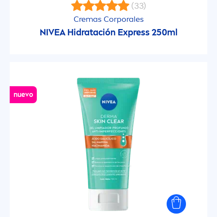
(33)
GAMA DE PRODUCTOS
Cremas Corporales
NIVEA
Hidratación Express 250ml
Active Clean
Anticaspa
nuevo
Anti-Wrinkle
Aqua Gel
Bajo la Ducha
Care & Flavour