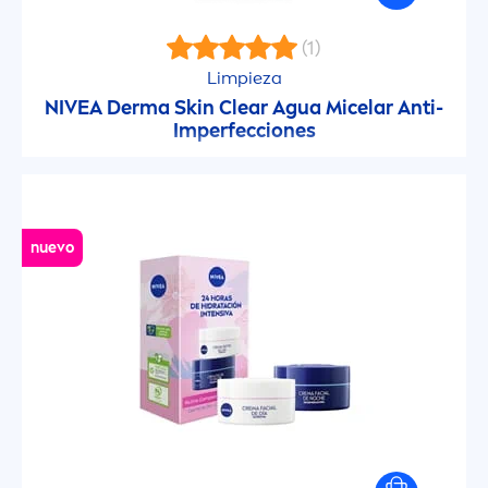
Dry
(1)
Limpieza
Dry Comfort
NIVEA
Derma
Skin
Clear Agua Micelar Anti-
Imperfecciones
Esenciales
Essential Care
nuevo
Extra Care
Fresh
Fresh Active
Fruity Shine