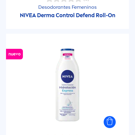
Todo tipo de piel
Desodorantes Fe
men
inos
NIVEA
Derma Control Defend Roll-On
NO INGREDIENTES
Aceite Mineral
nuevo
Alcohol (Alcohol Etílico)
Colorantes
Jabón
Perfume
Silicona