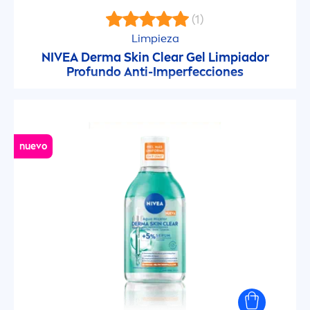
CELLular Anti-Age
(1)
Limpieza
Cellular Expert Lift
NIVEA
Derma
Skin
Clear Gel Limpiador
Profundo Anti-Imperfecciones
CELLular Volume Filling
Crema Corporal
nuevo
Cremas Multriproposito
Creme Care
Cuidado Solar
DEEP