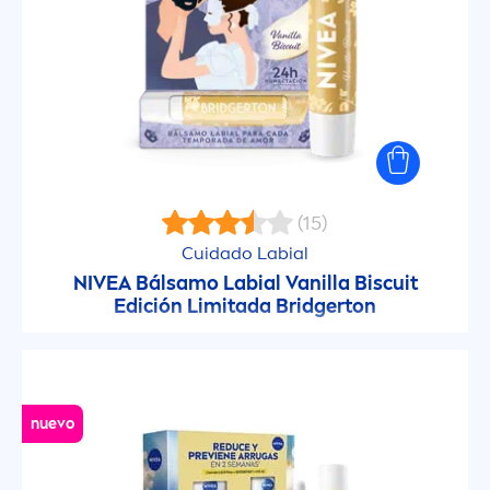
(15)
Cuidado Labial
NIVEA
Bálsamo Labial
Vanilla
Biscuit
Edición Limitada Bridgerton
nuevo