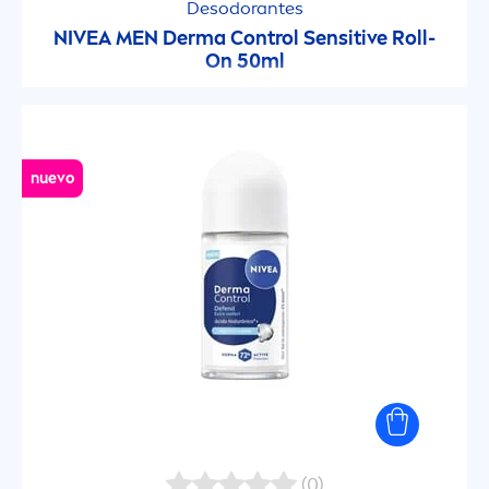
Desodorantes
NIVEA
MEN
Derma Control
Sensitive
Roll-
Piel Grasa
On 50ml
Piel Madura
nuevo
Piel Mixta
Piel Normal
Piel Opaca y Cansada
Piel Seca
Piel Sensible
(0)