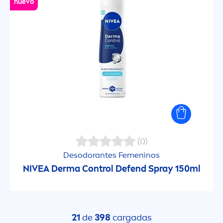
nuevo
(0)
Desodorantes Fe
men
inos
NIVEA
Derma Control Defend Spray 150ml
21
de
398
cargadas