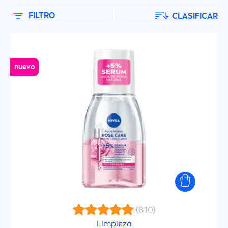
Cuidado facial
FILTRO
CLASIFICAR
Cuidado Labial
Desodorantes
nuevo
Desodorantes Femeninos
Intimo
Limpieza
Limpieza Corporal
(810)
Limpieza Corporal
Limpieza