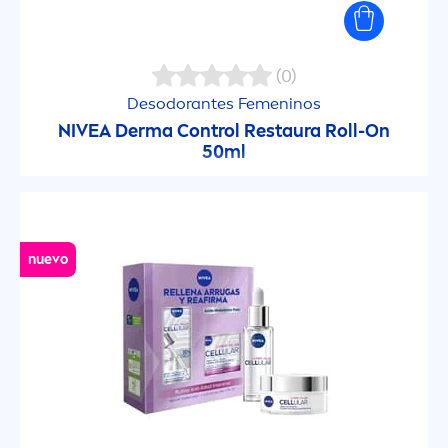
Loción Corporal
Loción Corporal con Aceites Naturales
(0)
Desodorantes Fe
men
inos
NIVEA
Derma Control Restaura Roll-On
Lociones Micelares
50ml
Luminous630
Make-up Expert
nuevo
Men Sensitive
Milk Nutritiva
Pearl & Beauty