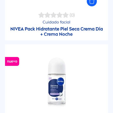
Hidratación Express
(0)
Cuidado facial
Hydro Care
NIVEA
Pack Hidratante Piel Seca Crema Día
+ Crema Noche
Intimo
Invisible Black & White
nuevo
Jabones en Barra
Lemongrass & Oil
Lip Butter