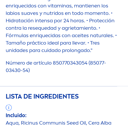
enriquecidos con
vitamin
as, mantienen los
labios suaves y nutridos en todo mo
men
to. •
Hidratación intensa por 24 horas. • Protección
contra la resequedad y agrietamiento. •
Fórmulas enriquecidas con aceites
natural
es. •
Tamaño práctico ideal para llevar. • Tres
unidades para cuidado prolongado."
Número de artículo 850770343054 (85077-
03430-54)
LISTA DE INGREDIENTES
Incluido:
Aqua
, Ricinus Communis Seed Oil, Cera Alba