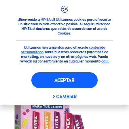
¡Bienvenido a
NIVEA.cl
! Utilizamos cookies para ofrecerte
Productos
Facial
Cuidado Labial
Cacao De Labios
un sitio web lo más atractivo posible. Al seguir utilizando
NIVEA.cl declaras que estás de acuerdo con el uso de
Cookies
.
(0)
Utilizamos herramientas para ofrecerle
contenido
NIVEA
PACK TRIPACK
personalizado
sobre nuestros productos para fines de
marketing, en nuestra y en otras páginas web. Puede
BÁLSAMO LABIAL
revocar su consentimiento en cualquier momento
aquí.
nuevo
ACEPTAR
CAMBIAR