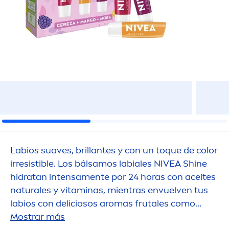
Labios suaves, brillantes y con un toque de
color
irresistible. Los bálsamos labiales
NIVEA
Shine
hidratan intensa
men
te por 24 horas con aceites
natural
es y
vitamin
as, mientras envuelven tus
labios con deliciosos aromas frutales como
cereza, mango o mora.
Mostrar más