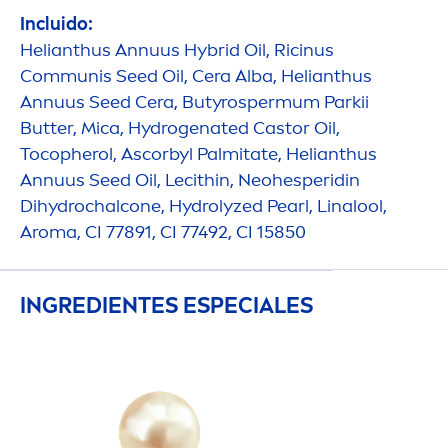
Incluido:
Helianthus Annuus Hybrid Oil, Ricinus
Communis Seed Oil, Cera Alba, Helianthus
Annuus Seed Cera, Butyrospermum Parkii
Butter
, Mica,
Hydro
genated Castor Oil,
Tocopherol, Ascorbyl Palmitate, Helianthus
Annuus Seed Oil, Lecithin, Neohesperidin
Di
hydro
chalcone,
Hydro
lyzed
Pearl
, Linalool,
Aroma, CI 77891, CI 77492, CI 15850
INGREDIENTES ESPECIALES