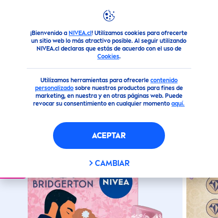
¡Bienvenido a
NIVEA.cl
! Utilizamos cookies para ofrecerte
Productos
Facial
Cuidado Labial
NIVEA
Bálsamo Lab
un sitio web lo más atractivo posible. Al seguir utilizando
NIVEA.cl declaras que estás de acuerdo con el uso de
Cookies
.
(0)
Utilizamos herramientas para ofrecerle
contenido
NIVEA
BÁLSAMO LABIAL
ROSE
personalizado
sobre nuestros productos para fines de
marketing, en nuestra y en otras páginas web. Puede
MERINGUE EDICIÓN LIMITADA
revocar su consentimiento en cualquier momento
aquí.
BRIDGERTON
ACEPTAR
Ingredientes
Natural
es
CAMBIAR
nuevo