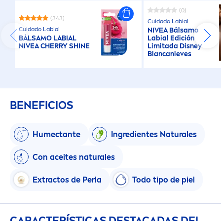
(0)
(343)
Cuidado Labial
Cuidado Labial
NIVEA
Bálsamo
BÁLSAMO LABIAL
Labial Edición
NIVEA
CHERRY
SHINE
Limitada Disney
Blancanieves
BENEFICIOS
Humectante
Ingredientes
Natural
es
Con aceites
natural
es
Extractos de Perla
Todo tipo de piel
CARACTERÍSTICAS DESTACADAS DEL