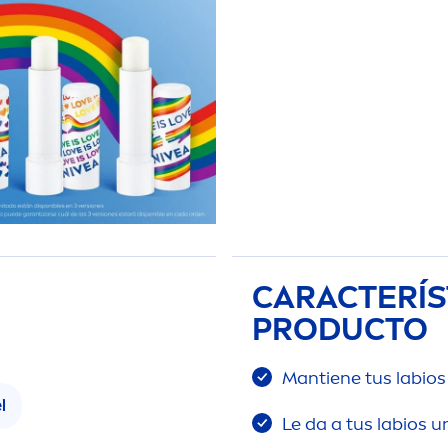
CARACTERÍS
PRODUCTO
Mantiene tus labio
l
Le da a tus labios u