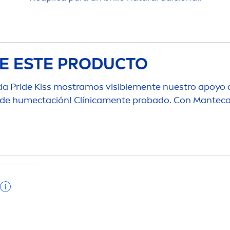
E ESTE PRODUCTO
ada
Pride
Kiss
mostramos visible
men
te nuestro apoyo c
 de humectación! Clínica
men
te probado. Con Manteca 