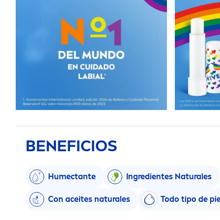
BENEFICIOS
Humectante
Ingredientes
Natural
es
Con aceites
natural
es
Todo tipo de pie