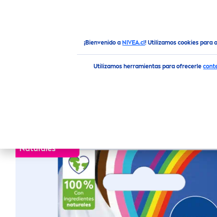
NOVEDADES
CUIDADO F
Productos
Facial
Cuidado Labial
Bálsamo Labia
¡Bienvenido a
NIVEA.cl
! Utilizamos cookies para 
Utilizamos herramientas para ofrecerle
cont
NIVEA
BÁLSAMO L
Ingredientes
Natural
es