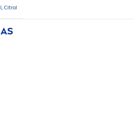
, Citral
ÑAS