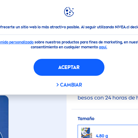
ACIAL
CUIDADO CORPORAL
DESODORANTES
l
NIVEA
Bálsamo Labial Edición Limitada
Pride
Kiss
ofrecerte un sitio web lo más atractivo posible. Al seguir utilizando NIVEA.cl de
enido personalizado
sobre nuestros productos para fines de marketing, en nues
(0)
consentimiento en cualquier momento
aquí.
ABIAL EDICIÓN LIM
ACEPTAR
CAMBIAR
Bálsamo Labial de
NIV
besos con 24 horas de 
Tamaño
4.80 g