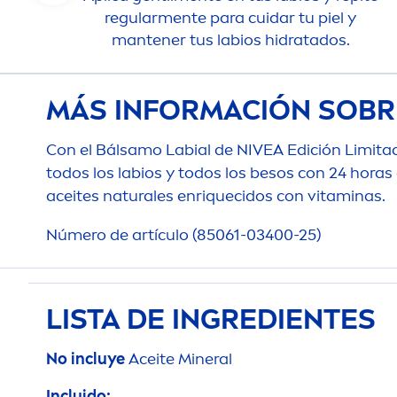
regular
men
te para cuidar tu piel y
mantener tus labios hidratados.
MÁS INFORMACIÓN SOBR
Con el Bálsamo Labial de
NIVEA
Edición Limit
todos los labios y todos los besos con 24 horas
aceites
natural
es enriquecidos con
vitamin
as.
Número de artículo (85061-03400-25)
LISTA DE INGREDIENTES
No incluye
Aceite Mineral
Incluido: