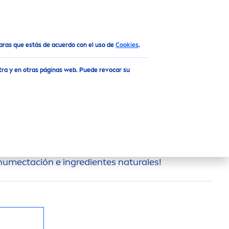
SUN
MEN
ARTÍCULOS
claras que estás de acuerdo con el uso de
Cookies
.
tra y en otras páginas web. Puede revocar su
ITADA
PRIDE
KISS
EA
Pride
Kiss
: ¡celebramos todos los labios y
humectación e ingredientes
natural
es!