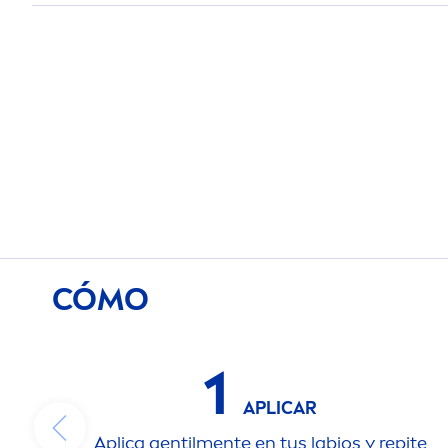
CÓMO
1
APLICAR
Aplica gentil
men
te en tus labios y repite