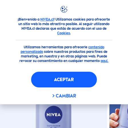
¡Bienvenido a
NIVEA.cl
! Utilizamos cookies para ofrecerte
Productos
Corporal
Cremas Corporales
NIVEA
Soft Mi
un sitio web lo más atractivo posible. Al seguir utilizando
NIVEA.cl declaras que estás de acuerdo con el uso de
Cookies
.
(0)
Utilizamos herramientas para ofrecerle
contenido
NIVEA
SOFT MILK 100ML
personalizado
sobre nuestros productos para fines de
marketing, en nuestra y en otras páginas web. Puede
revocar su consentimiento en cualquier momento
aquí.
nuevo
ACEPTAR
CAMBIAR