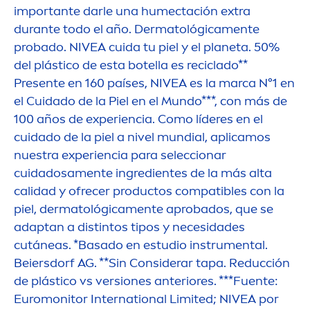
importante darle una humectación extra
durante todo el año. Dermatológica
men
te
probado.
NIVEA
cuida tu piel y el planeta. 50%
del plástico de esta botella es reciclado**
Presente en 160 países,
NIVEA
es la marca N°1 en
el Cuidado de la Piel en el Mundo***, con más de
100 años de experiencia. Como líderes en el
cuidado de la piel a nivel mundial, aplicamos
nuestra experiencia para seleccionar
cuidadosa
men
te ingredientes de la más alta
calidad y ofrecer productos compatibles con la
piel, dermatológica
men
te aprobados, que se
adaptan a distintos tipos y necesidades
cutáneas. *Basado en estudio instru
men
tal.
Beiersdorf AG. **Sin Considerar tapa. Reducción
de plástico vs versiones anteriores. ***Fuente:
Euromonitor International Limited;
NIVEA
por