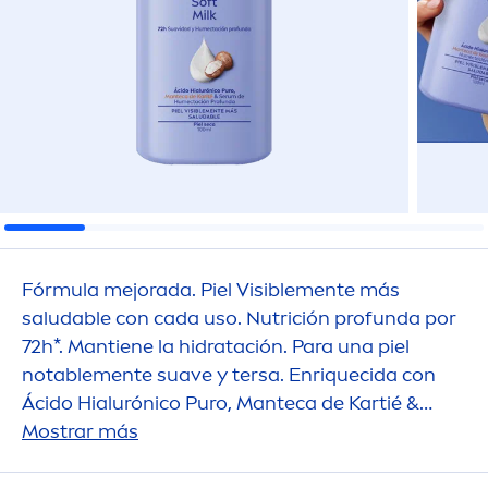
Fórmula mejorada. Piel Visible
men
te más
saludable con cada uso. Nutrición profunda por
72h*. Mantiene la hidratación. Para una piel
notable
men
te suave y tersa. Enriquecida con
Ácido Hialurónico Puro, Manteca de Kartié &
Serum de Humectación Profunda. Sin sensación
Mostrar más
grasosa y rápida absorción.