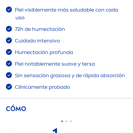
Piel visible
men
te más saludable con cada
uso
72h de humectación
Cuidado intensivo
Humectación profunda
Piel notable
men
te suave y tersa
Sin sensación grasosa y de rápida absorción
Clínica
men
te probado
CÓMO