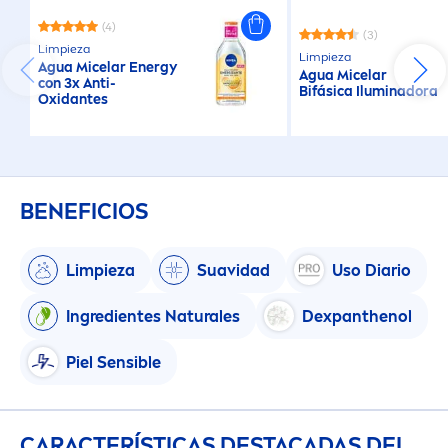
(4)
(3)
Limpieza
Limpieza
Agua Micelar Energy
Agua Micelar
con 3x Anti-
Bifásica Iluminadora
Oxidantes
BENEFICIOS
Limpieza
Suavidad
Uso Diario
Ingredientes
Natural
es
Dexpanthenol
Piel Sensible
CARACTERÍSTICAS DESTACADAS DEL