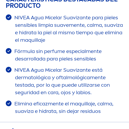
PRODUCTO
NIVEA
Agua Micelar Suavizante para pieles
sensibles limpia suave
men
te, calma, suaviza
e hidrata la piel al mismo tiempo que elimina
el maquillaje
Fórmula sin perfume especial
men
te
desarrollada para pieles sensibles
NIVEA
Agua Micelar Suavizante está
dermatológica y oftalmológica
men
te
testada, por lo que puede utilizarse con
seguridad en cara, ojos y labios.
Elimina eficaz
men
te el maquillaje, calma,
suaviza e hidrata, sin dejar residuos