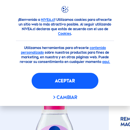
¡Bienvenido a
NIVEA.cl
! Utilizamos cookies para ofrecerte
Productos
Facial
Limpieza
Agua Micelar Suavizante pa
un sitio web lo más atractivo posible. Al seguir utilizando
NIVEA.cl declaras que estás de acuerdo con el uso de
Cookies
.
(8)
Utilizamos herramientas para ofrecerle
contenido
AGUA MICELAR SUAVIZANTE
personalizado
sobre nuestros productos para fines de
marketing, en nuestra y en otras páginas web. Puede
PARA PIEL SENSIBLE 100 ML
revocar su consentimiento en cualquier momento
aquí.
Ingredientes
ACEPTAR
Natural
es
CAMBIAR