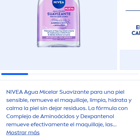
NIVEA
Agua Micelar Suavizante para una piel
sensible, remueve el maquillaje, limpia, hidrata y
calma la piel sin dejar residuos. La fórmula con
Complejo de Aminoácidos y Dexpantenol
remueve efectiva
men
te el maquillaje, las
im
Mostrar más
pure
zas y suciedad con solo algunas