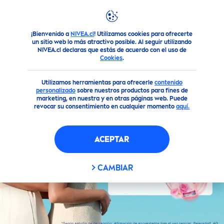
¡Bienvenido a
NIVEA.cl
! Utilizamos cookies para ofrecerte
Destacados
Línea completa de
NIVEA
Rose
Care
Mist fa
un sitio web lo más atractivo posible. Al seguir utilizando
NIVEA.cl declaras que estás de acuerdo con el uso de
Cookies
.
Utilizamos herramientas para ofrecerle
contenido
personalizado
sobre nuestros productos para fines de
marketing, en nuestra y en otras páginas web. Puede
revocar su consentimiento en cualquier momento
aquí.
ACEPTAR
CAMBIAR