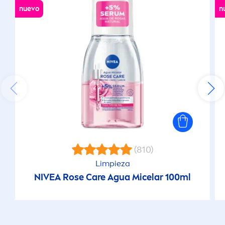
nuevo
n
(810)
Limpieza
NIVEA
Rose
Care
Agua Micelar 100ml