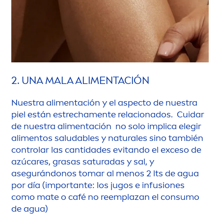
2. UNA MALA ALI
MEN
TACIÓN
Nuestra ali
men
tación y el aspecto de nuestra
piel están estrecha
men
te relacionados. Cuidar
de nuestra ali
men
tación no solo implica elegir
ali
men
tos saludables y
natural
es sino también
controlar las cantidades evitando el exceso de
azú
care
s, grasas saturadas y sal, y
asegurándonos tomar al
men
os 2 lts de agua
por día (importante: los jugos e infusiones
como mate o café no reemplazan el consumo
de agua)