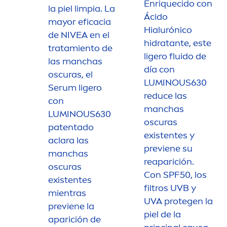
Enriquecido con
la piel limpia. La
Ácido
mayor eficacia
Hialurónico
de
NIVEA
en el
hidratante, este
tratamiento de
ligero fluido de
las manchas
día con
oscuras, el
LUMINOUS
630
Serum ligero
reduce las
con
manchas
LUMINOUS
630
oscuras
patentado
existentes y
aclara las
previene su
manchas
reaparición.
oscuras
Con SPF50, los
existentes
filtros UVB y
mientras
UVA protegen la
previene la
piel de la
aparición de