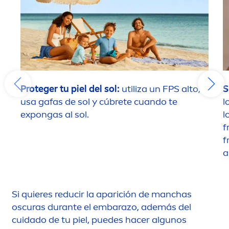
Proteger tu piel del sol:
utiliza un FPS alto,
S
usa gafas de sol y cúbrete cuando te
l
expongas al sol.
l
f
f
a
Si quieres reducir la aparición de manchas
oscuras durante el embarazo, además del
cuidado de tu piel, puedes hacer algunos