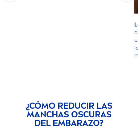
L
d
u
l
m
¿CÓMO REDUCIR LAS
MANCHAS OSCURAS
DEL EMBARAZO?