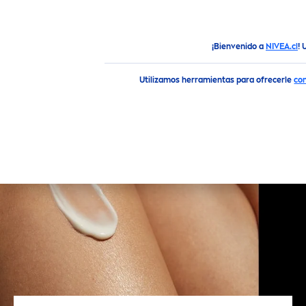
¡Bienvenido a
NIVEA.cl
! 
Destacados
manchas-del-embarazo
Utilizamos herramientas para ofrecerle
co