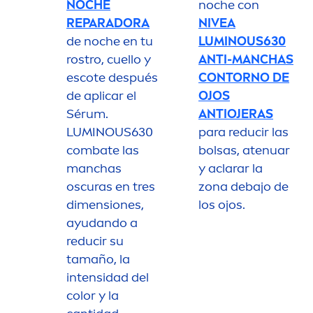
NOCHE
noche con
REPARADORA
NIVEA
de noche en tu
LUMINOUS
630
rostro, cuello y
ANTI-MANCHAS
escote después
CONTORNO DE
de aplicar el
OJOS
Sérum.
ANTIOJERAS
LUMINOUS
630
para reducir las
combate las
bolsas, atenuar
manchas
y aclarar la
oscuras en tres
zona debajo de
di
men
siones,
los ojos.
ayudando a
reducir su
tamaño, la
intensidad del
color
y la