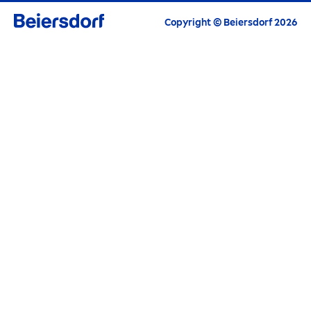
Todos los beneficios en un solo lugar
Copyright © Beiersdorf 2026
Inspiración y Consejos
Información personalizada y consejos sobre
nuestros productos
Ofertas de productos
Oportunidades de compras exclusivas
Concursos y promociones
Mantente informad@ sobre nuestros eventos y
oportunidades únicas
¡Empieza a recibir los destacados de
NIVEA
de
forma regular, gratuita y sin compromiso por
correo electrónico!