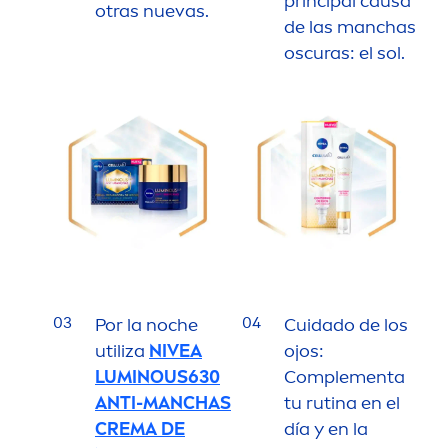
principal causa
otras nuevas.
de las manchas
oscuras: el sol.
03
04
Por la noche
Cuidado de los
utiliza
NIVEA
ojos:
LUMINOUS
630
Comple
men
ta
ANTI-MANCHAS
tu rutina en el
CREMA DE
día y en la