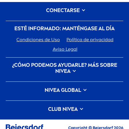
CONECTARSE
ESTÉ INFORMADO: MANTÉNGASE AL DÍA
Condiciones de Uso
Política de privacidad
Aviso Legal
¿CÓMO PODEMOS AYUDARLE? MÁS SOBRE
NIVEA
Historia De La Marca
Trabajar en Beiersdorf
NIVEA
GLOBAL
Cómo
NIVEA
cuida del planeta
CONTACTO
NIVEA
Internacional
CLUB
NIVEA
Todos los beneficios en un solo lugar
Copyright © Beiersdorf 2026