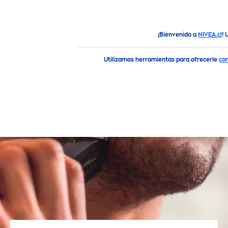
¡Bienvenido a
NIVEA.cl
! 
Consejos
Consejos Para Afeitarse La Barba Correcta
men
te
Utilizamos herramientas para ofrecerle
co