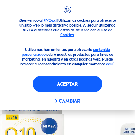
¡Bienvenido a
NIVEA.cl
! Utilizamos cookies para ofrecerte
Productos
Facial
Hidratación
Cremas de Día
NIVEA
un sitio web lo más atractivo posible. Al seguir utilizando
NIVEA.cl declaras que estás de acuerdo con el uso de
Cookies
.
(3)
Utilizamos herramientas para ofrecerle
contenido
NIVEA
Q10 POWER ANTI-
personalizado
sobre nuestros productos para fines de
marketing, en nuestra y en otras páginas web. Puede
ARRUGAS EXTRA
revocar su consentimiento en cualquier momento
aquí.
REAFIRMANTE CREMA DE DÍA
FPS15
ACEPTAR
CAMBIAR