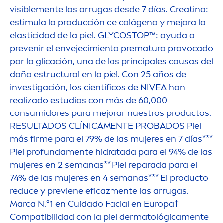
visible
men
te las arrugas desde 7 días. Creatina:
estimula la producción de colágeno y mejora la
elasticidad de la piel. GLYCOSTOP™: ayuda a
prevenir el envejecimiento prematuro provocado
por la glicación, una de las principales causas del
daño estructural en la piel. Con 25 años de
investigación, los científicos de
NIVEA
han
realizado estudios con más de 60,000
consumidores para mejorar nuestros productos.
RESULTADOS CLÍNICA
MEN
TE PROBADOS Piel
más firme para el 79% de las mujeres en 7 días***
Piel profunda
men
te hidratada para el 94% de las
mujeres en 2 semanas** Piel reparada para el
74% de las mujeres en 4 semanas*** El producto
reduce y previene eficaz
men
te las arrugas.
Marca N.°1 en Cuidado Facial en Europa†
Compatibilidad con la piel dermatológica
men
te