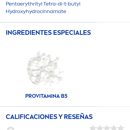
Pentaerythrityl Tetra-di-t-butyl
Hydro
xy
hydro
cinnamate
INGREDIENTES ESPECIALES
PRO
VITAMIN
A B5
CALIFICACIONES Y RESEÑAS