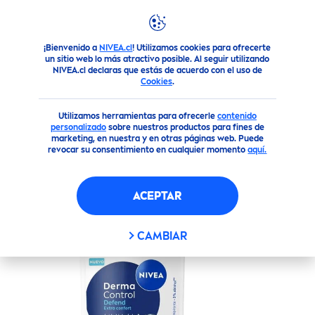
¡Bienvenido a
NIVEA.cl
! Utilizamos cookies para ofrecerte
Productos
Corporal
Línea de desodorantes aclarantes
N
un sitio web lo más atractivo posible. Al seguir utilizando
NIVEA.cl declaras que estás de acuerdo con el uso de
Cookies
.
(0)
Utilizamos herramientas para ofrecerle
contenido
NIVEA
DERMA CONTROL
personalizado
sobre nuestros productos para fines de
marketing, en nuestra y en otras páginas web. Puede
DEFEND BARRA 50ML
revocar su consentimiento en cualquier momento
aquí.
nuevo
ACEPTAR
CAMBIAR