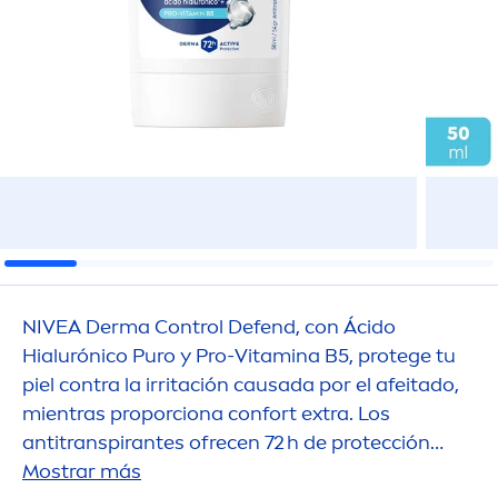
NIVEA
Derma Control Defend, con Ácido
Hialurónico Puro y Pro-
Vitamin
a B5, protege tu
piel contra la irritación causada por el afeitado,
mientras proporciona confort extra. Los
antitranspirantes ofrecen 72 h de protección
contra el sudor y el mal olor, dejando tus axilas
Mostrar más